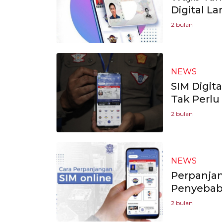
Digital L
2 bulan
NEWS
SIM Digit
Tak Perlu
2 bulan
NEWS
Perpanjang
Penyebab
2 bulan