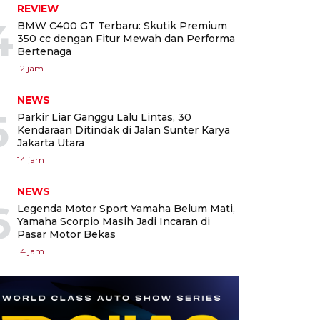
REVIEW
4
BMW C400 GT Terbaru: Skutik Premium
350 cc dengan Fitur Mewah dan Performa
Bertenaga
12 jam
NEWS
5
Parkir Liar Ganggu Lalu Lintas, 30
Kendaraan Ditindak di Jalan Sunter Karya
Jakarta Utara
14 jam
NEWS
6
Legenda Motor Sport Yamaha Belum Mati,
Yamaha Scorpio Masih Jadi Incaran di
Pasar Motor Bekas
14 jam