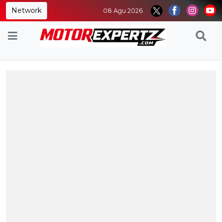
Network
08 Agu 2026