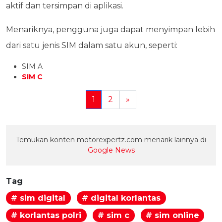
aktif dan tersimpan di aplikasi.
Menariknya, pengguna juga dapat menyimpan lebih
dari satu jenis SIM dalam satu akun, seperti:
SIM A
SIM C
1
2
»
Temukan konten motorexpertz.com menarik lainnya di
Google News
Tag
# sim digital
# digital korlantas
# korlantas polri
# sim c
# sim online