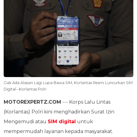
Gak Ada Alasan Lagi Lupa Bawa SIM, Korlantas Resmi Luncurkan SIM
Digital--Korlantas Polri
MOTOREXPERTZ.COM
--- Korps Lalu Lintas
(Korlantas) Polri kini menghadirkan Surat Izin
Mengemudi atau
SIM digital
untuk
mempermudah layanan kepada masyarakat.