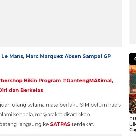
di Le Mans, Marc Marquez Absen Sampai GP
rbershop Bikin Program #GantengMAXimal,
iri dan Berkelas
an ulang selama masa berlaku SIM belum habis.
lami kendala, masyarakat disarankan
PU
Gl
 datang langsung ke
SATPAS
terdekat.
Ga