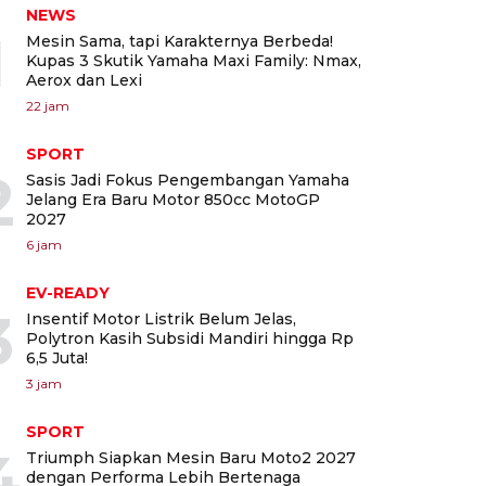
NEWS
1
Mesin Sama, tapi Karakternya Berbeda!
Kupas 3 Skutik Yamaha Maxi Family: Nmax,
Aerox dan Lexi
22 jam
SPORT
2
Sasis Jadi Fokus Pengembangan Yamaha
Jelang Era Baru Motor 850cc MotoGP
2027
6 jam
EV-READY
3
Insentif Motor Listrik Belum Jelas,
Polytron Kasih Subsidi Mandiri hingga Rp
6,5 Juta!
3 jam
SPORT
4
Triumph Siapkan Mesin Baru Moto2 2027
dengan Performa Lebih Bertenaga