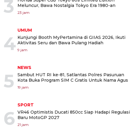
3
Honda Super Cub Tokyo 80s Limited Edition
Meluncur, Bawa Nostalgia Tokyo Era 1980-an
23 jam
UMUM
4
Kunjungi Booth MyPertamina di GIIAS 2026, Ikuti
Aktivitas Seru dan Bawa Pulang Hadiah
9 jam
NEWS
5
Sambut HUT RI ke-81, Satlantas Polres Pasuruan
Kota Buka Program SIM C Gratis Untuk Nama Agus
19 jam
SPORT
6
VR46 Optimistis Ducati 850cc Siap Hadapi Regulasi
Baru MotoGP 2027
21 jam