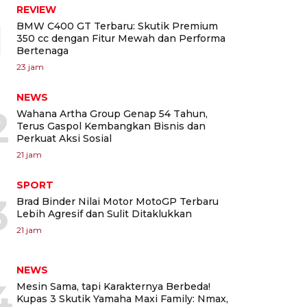
REVIEW
1
BMW C400 GT Terbaru: Skutik Premium
350 cc dengan Fitur Mewah dan Performa
Bertenaga
23 jam
NEWS
2
Wahana Artha Group Genap 54 Tahun,
Terus Gaspol Kembangkan Bisnis dan
Perkuat Aksi Sosial
21 jam
SPORT
3
Brad Binder Nilai Motor MotoGP Terbaru
Lebih Agresif dan Sulit Ditaklukkan
21 jam
NEWS
4
Mesin Sama, tapi Karakternya Berbeda!
Kupas 3 Skutik Yamaha Maxi Family: Nmax,