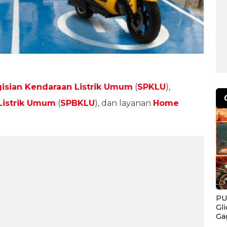
gisian Kendaraan Listrik Umum
(
SPKLU
),
Listrik Umum
(
SPBKLU
), dan layanan
Home
PU
Gl
Ga