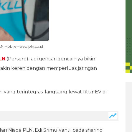
N Mobile--web.pln.co.id
LN
(Persero) lagi gencar-gencarnya bikin
a makin keren dengan memperluas jaringan
yang terintegrasi langsung lewat fitur EV di
dan Niaga PLN, Edi Srimulyanti, pada sharing