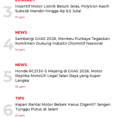
EV-READY
3
Insentif Motor Listrik Belum Jelas, Polytron Kasih
Subsidi Mandiri hingga Rp 6,5 Juta!
17 jam
NEWS
4
Sambangi GIIAS 2026, Menkeu Purbaya Tegaskan
Komitmen Dukung Industri Otomotif Nasional
14 jam
NEWS
5
Honda RC213V-S Mejeng di GIIAS 2026, Motor
Replika MotoGP Legal Jalan Raya yang Super
Langka
10 jam
TIPS
6
Kapan Rantai Motor Bebek Harus Diganti? Jangan
Tunggu Putus di Jalan!
21 jam