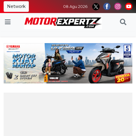
Network
08 Agu 2026