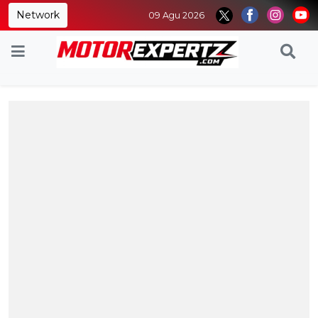
Network
09 Agu 2026