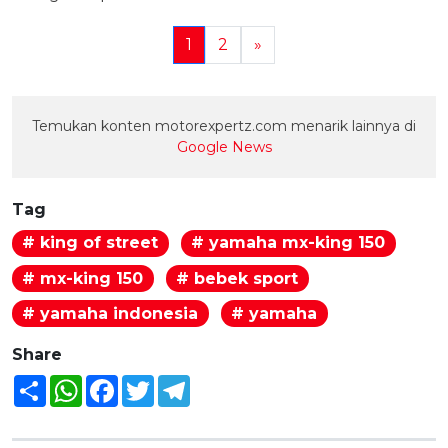
1
2
»
Temukan konten motorexpertz.com menarik lainnya di
Google News
Tag
# king of street
# yamaha mx-king 150
# mx-king 150
# bebek sport
# yamaha indonesia
# yamaha
Share
Share
WhatsApp
Facebook
Twitter
Telegram