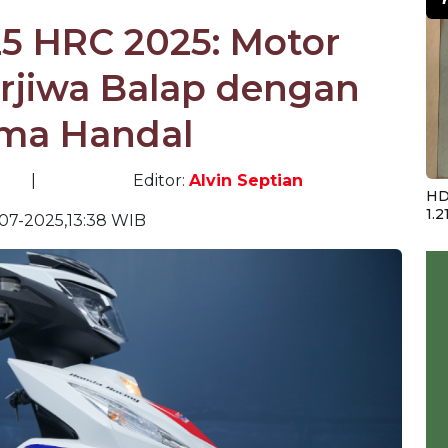
5 HRC 2025: Motor
rjiwa Balap dengan
rma Handal
|
Editor:
Alvin Septian
HD
1.2
07-2025,13:38 WIB