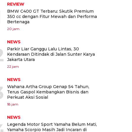
REVIEW
1
BMW C400 GT Terbaru: Skutik Premium
350 cc dengan Fitur Mewah dan Performa
Bertenaga
20 jam
NEWS
2
Parkir Liar Ganggu Lalu Lintas, 30
Kendaraan Ditindak di Jalan Sunter Karya
Jakarta Utara
22 jam
NEWS
3
Wahana Artha Group Genap 54 Tahun,
Terus Gaspol Kembangkan Bisnis dan
Perkuat Aksi Sosial
18 jam
NEWS
4
Legenda Motor Sport Yamaha Belum Mati,
Yamaha Scorpio Masih Jadi Incaran di