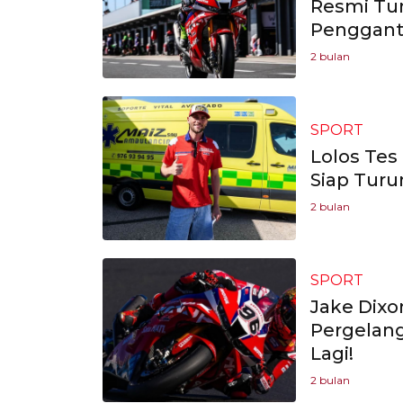
Resmi Tu
Penggant
2 bulan
SPORT
Lolos Tes
Siap Turu
2 bulan
SPORT
Jake Dixo
Pergelang
Lagi!
2 bulan