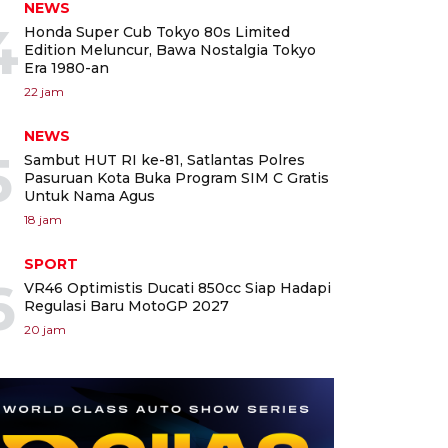
NEWS
4
Honda Super Cub Tokyo 80s Limited
Edition Meluncur, Bawa Nostalgia Tokyo
Era 1980-an
22 jam
NEWS
5
Sambut HUT RI ke-81, Satlantas Polres
Pasuruan Kota Buka Program SIM C Gratis
Untuk Nama Agus
18 jam
SPORT
6
VR46 Optimistis Ducati 850cc Siap Hadapi
Regulasi Baru MotoGP 2027
20 jam