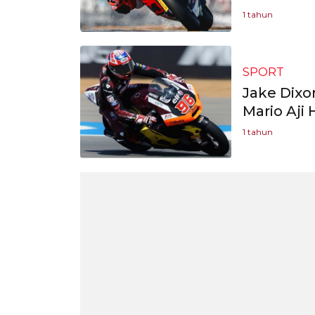
1 tahun
SPORT
Jake Dixo
Mario Aji
1 tahun