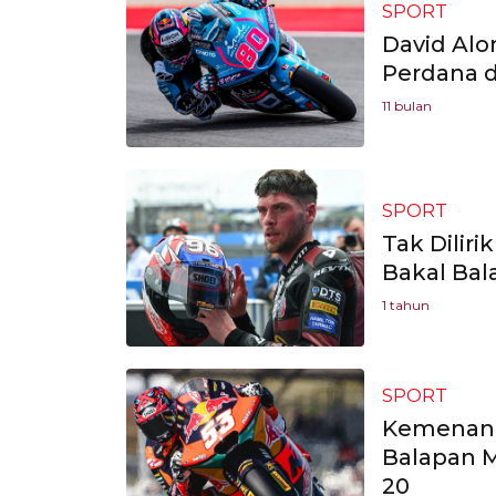
SPORT
David Alo
Perdana d
11 bulan
SPORT
Tak Dilir
Bakal Bal
1 tahun
SPORT
Kemenang
Balapan 
20