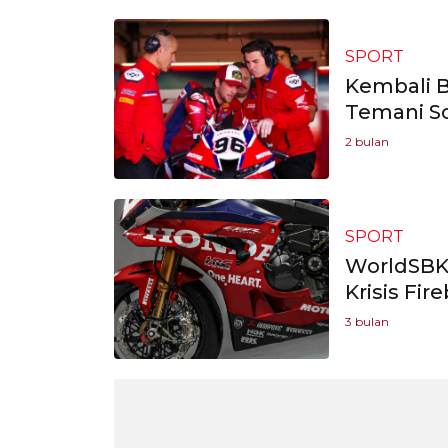
SPORT
Kembali 
Temani So
2 bulan
SPORT
WorldSBK 
Krisis Fi
3 bulan