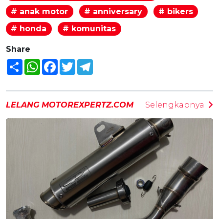
# anak motor
# anniversary
# bikers
# honda
# komunitas
Share
Share
WhatsApp
Facebook
Twitter
Telegram
LELANG MOTOREXPERTZ.COM
Selengkapnya