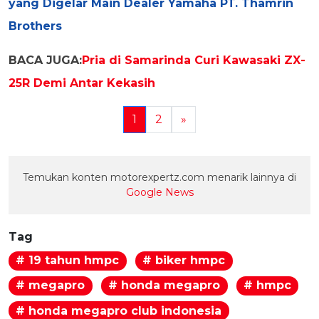
yang Digelar Main Dealer Yamaha PT. Thamrin
Brothers
BACA JUGA:
Pria di Samarinda Curi Kawasaki ZX-
25R Demi Antar Kekasih
1
2
»
Temukan konten motorexpertz.com menarik lainnya di
Google News
Tag
# 19 tahun hmpc
# biker hmpc
# megapro
# honda megapro
# hmpc
# honda megapro club indonesia