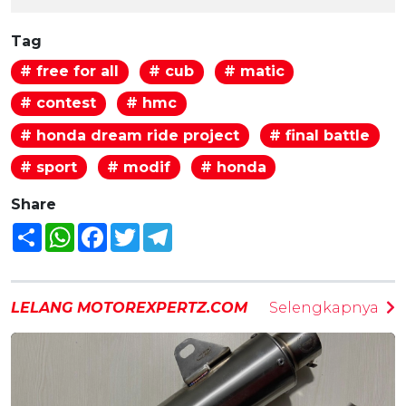
Tag
# free for all
# cub
# matic
# contest
# hmc
# honda dream ride project
# final battle
# sport
# modif
# honda
Share
Share
WhatsApp
Facebook
Twitter
Telegram
LELANG MOTOREXPERTZ.COM
Selengkapnya