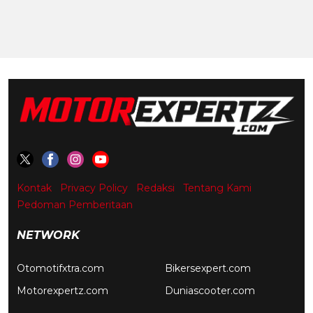
Kontak
Privacy Policy
Redaksi
Tentang Kami
Pedoman Pemberitaan
NETWORK
Otomotifxtra.com
Bikersexpert.com
Motorexpertz.com
Duniascooter.com