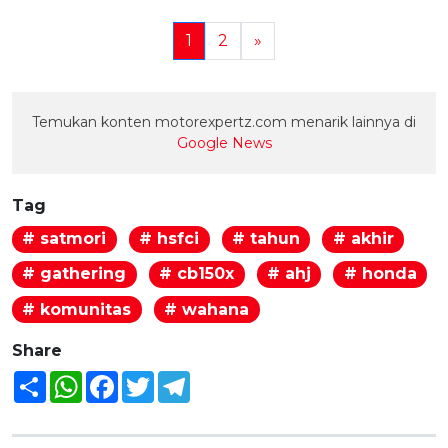
1
2
»
Temukan konten motorexpertz.com menarik lainnya di
Google News
Tag
# satmori
# hsfci
# tahun
# akhir
# gathering
# cb150x
# ahj
# honda
# komunitas
# wahana
Share
Share
WhatsApp
Facebook
Twitter
Telegram