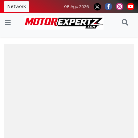
Network
08 Agu 2026