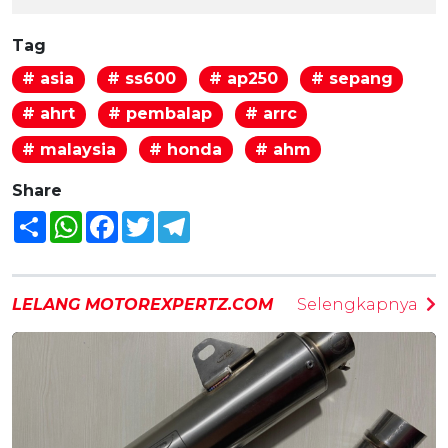
Tag
# asia
# ss600
# ap250
# sepang
# ahrt
# pembalap
# arrc
# malaysia
# honda
# ahm
Share
Share
WhatsApp
Facebook
Twitter
Telegram
LELANG MOTOREXPERTZ.COM
Selengkapnya