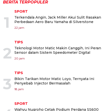
BERITA TERPOPULER
SPORT
1
Terkendala Angin, Jack Miller Akui Sulit Rasakan
Perbedaan Aero Baru Yamaha di Silverstone
22 jam
TIPS
2
Teknologi Motor Matic Makin Canggih, Ini Peran
Sensor dalam Sistem Speedometer Digital
20 jam
TIPS
3
Bikin Tarikan Motor Matic Loyo, Ternyata Ini
Penyebab Injector Bermasalah
18 jam
SPORT
Wahyu Nugroho Cetak Podium Perdana SS600