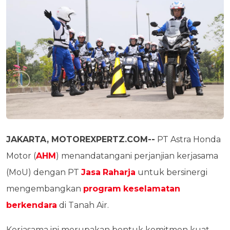
JAKARTA, MOTOREXPERTZ.COM--
PT Astra Honda
Motor (
AHM
) menandatangani perjanjian kerjasama
(MoU) dengan PT
Jasa
Raharja
untuk bersinergi
mengembangkan
program
keselamatan
berkendara
di Tanah Air.
Kerjasama ini merupakan bentuk komitmen kuat