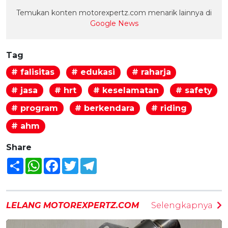
Temukan konten motorexpertz.com menarik lainnya di
Google News
Tag
# falisitas
# edukasi
# raharja
# jasa
# hrt
# keselamatan
# safety
# program
# berkendara
# riding
# ahm
Share
Share
WhatsApp
Facebook
Twitter
Telegram
LELANG MOTOREXPERTZ.COM
Selengkapnya