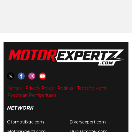
Kontak
Privacy Policy
Redaksi
Tentang Kami
Pedoman Pemberitaan
NETWORK
Otomotifxtra.com
Bikersexpert.com
Motorexpertz.com
Duniascooter.com