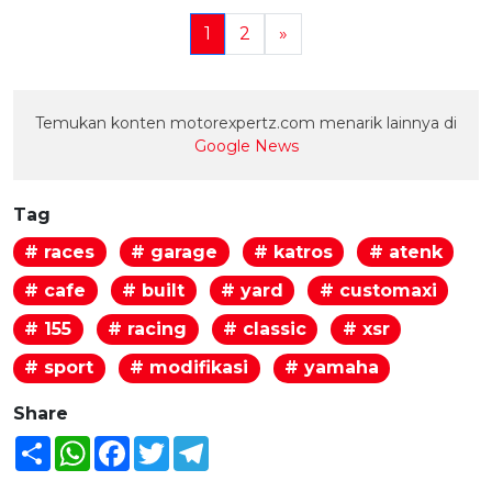
1
2
»
Temukan konten motorexpertz.com menarik lainnya di
Google News
Tag
# races
# garage
# katros
# atenk
# cafe
# built
# yard
# customaxi
# 155
# racing
# classic
# xsr
# sport
# modifikasi
# yamaha
Share
Share
WhatsApp
Facebook
Twitter
Telegram