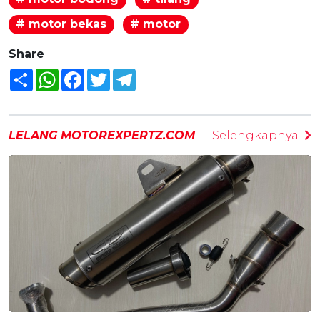
# motor bekas
# motor
Share
Share
WhatsApp
Facebook
Twitter
Telegram
LELANG MOTOREXPERTZ.COM
Selengkapnya