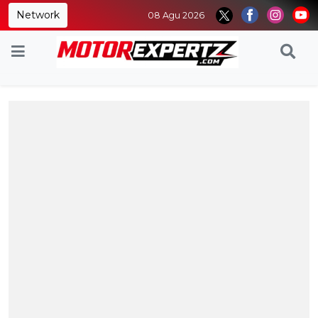
Network
08 Agu 2026