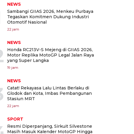
NEWS
1
Sambangi GIIAS 2026, Menkeu Purbaya
Tegaskan Komitmen Dukung Industri
Otomotif Nasional
22 jam
NEWS
2
Honda RC213V-S Mejeng di GIIAS 2026,
Motor Replika MotoGP Legal Jalan Raya
yang Super Langka
19 jam
NEWS
3
Catat! Rekayasa Lalu Lintas Berlaku di
Glodok dan Kota, Imbas Pembangunan
Stasiun MRT
22 jam
SPORT
4
Resmi Diperpanjang, Sirkuit Silvestone
Masih Masuk Kalender MotoGP Hingga