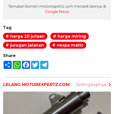
Temukan konten motorexpertz.com menarik lainnya di
Google News
Tag
# harga 20 jutaan
# harga miring
# juragan jalanan
# vespa matic
Share
Share
WhatsApp
Facebook
Twitter
Telegram
LELANG MOTOREXPERTZ.COM
Selengkapnya