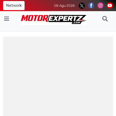
Network
08 Agu 2026