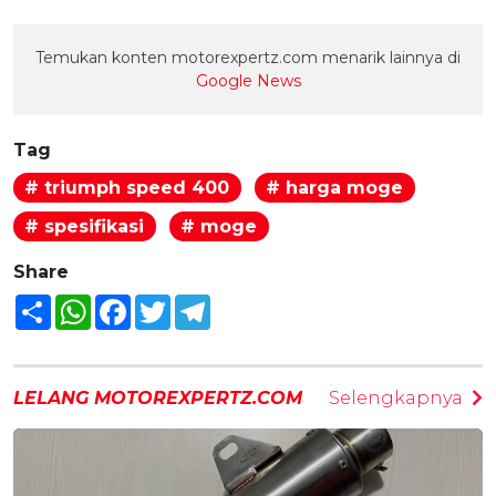
Temukan konten motorexpertz.com menarik lainnya di
Google News
Tag
# triumph speed 400
# harga moge
# spesifikasi
# moge
Share
Share
WhatsApp
Facebook
Twitter
Telegram
LELANG MOTOREXPERTZ.COM
Selengkapnya