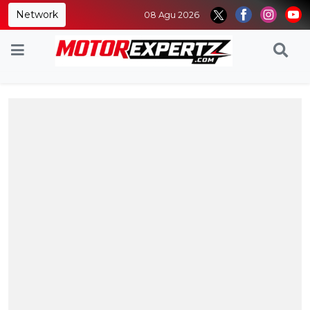
Network
08 Agu 2026