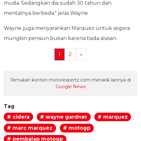
muda. Sedangkan dia sudah 30 tahun dan
mentalnya berbeda." jelas Wayne.
Wayne juga menyarankan Marquez untuk segera
mungkin pensiun bukan karena tiada alasan.
1
2
»
Temukan konten motorexpertz.com menarik lainnya di
Google News
Tag
# cidera
# wayne gardner
# marquez
# marc marquez
# motogp
# pembalap motogp