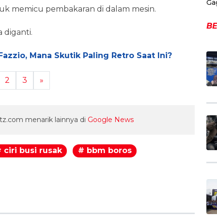
Ga
ntuk memicu pembakaran di dalam mesin.
BE
 diganti.
zzio, Mana Skutik Paling Retro Saat Ini?
2
3
»
z.com menarik lainnya di
Google News
 ciri busi rusak
# bbm boros
egram