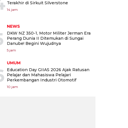
4
Terakhir di Sirkuit Silverstone
14 jam
NEWS
5
DKW NZ 350-1, Motor Militer Jerman Era
Perang Dunia II Ditemukan di Sungai
Danube! Begini Wujudnya
5 jam
UMUM
6
Education Day GIIAS 2026 Ajak Ratusan
Pelajar dan Mahasiswa Pelajari
Perkembangan Industri Otomotif
10 jam