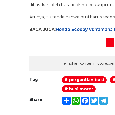
dihasilkan oleh busi tidak mencukupi u
Artinya, itu tanda bahwa busi harus segera
BACA JUGA:
Honda Scoopy vs Yamaha Fa
1
Temukan konten motorexpert
Tag
# pergantian busi
#
# busi motor
Share
WhatsApp
Facebook
Twitter
Tel
Share