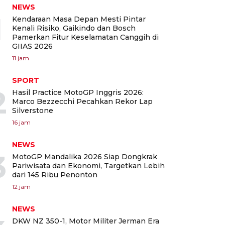
NEWS
1
Kendaraan Masa Depan Mesti Pintar
Kenali Risiko, Gaikindo dan Bosch
Pamerkan Fitur Keselamatan Canggih di
GIIAS 2026
11 jam
SPORT
2
Hasil Practice MotoGP Inggris 2026:
Marco Bezzecchi Pecahkan Rekor Lap
Silverstone
16 jam
NEWS
3
MotoGP Mandalika 2026 Siap Dongkrak
Pariwisata dan Ekonomi, Targetkan Lebih
dari 145 Ribu Penonton
12 jam
NEWS
DKW NZ 350-1, Motor Militer Jerman Era