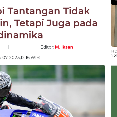
i Tantangan Tidak
n, Tetapi Juga pada
dinamika
|
Editor:
M. Iksan
HD
1.2
-07-2023,12:16 WIB