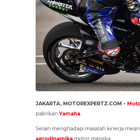
JAKARTA, MOTOREXPERTZ.COM -
Mot
pabrikan
Yamaha
.
Selain menghadapi masalah kinerja mesi
aerodinamika
motor mereka.