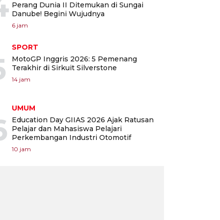
4
Perang Dunia II Ditemukan di Sungai
Danube! Begini Wujudnya
6 jam
SPORT
5
MotoGP Inggris 2026: 5 Pemenang
Terakhir di Sirkuit Silverstone
14 jam
UMUM
6
Education Day GIIAS 2026 Ajak Ratusan
Pelajar dan Mahasiswa Pelajari
Perkembangan Industri Otomotif
10 jam