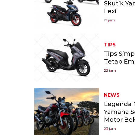
Skutik Ya
Lexi
17 jam
TIPS
Tips Simp
Tetap Emp
22 jam
NEWS
Legenda 
Yamaha Sc
Motor Be
23 jam