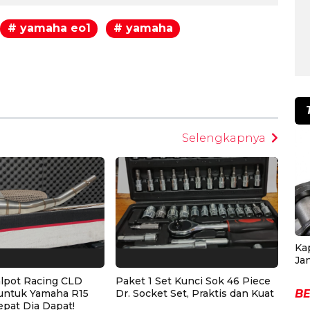
# yamaha eo1
# yamaha
egram
Selengkapnya
Ka
Ja
alpot Racing CLD
Paket 1 Set Kunci Sok 46 Piece
BE
untuk Yamaha R15
Dr. Socket Set, Praktis dan Kuat
epat Dia Dapat!