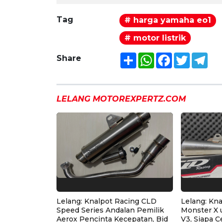
Tag
# harga yamaha eo1
# motor listrik
Share
WhatsApp
Facebook
Twitter
Tel
Share
LELANG MOTOREXPERTZ.COM
Lelang: Knalpot Racing CLD
Lelang: Kn
Speed Series Andalan Pemilik
Monster X 
Aerox Pencinta Kecepatan, Bid
V3, Siapa C