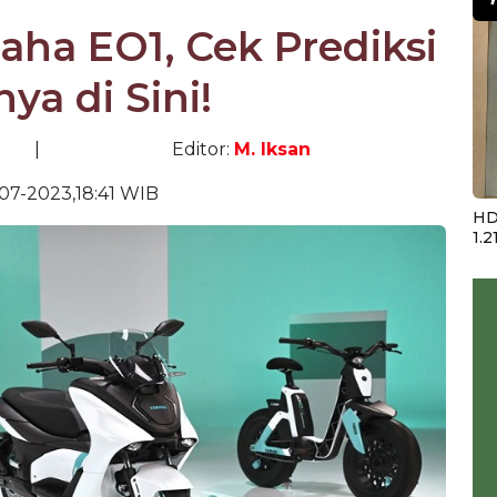
aha EO1, Cek Prediksi
ya di Sini!
|
Editor:
M. Iksan
07-2023,18:41 WIB
HD
1.2