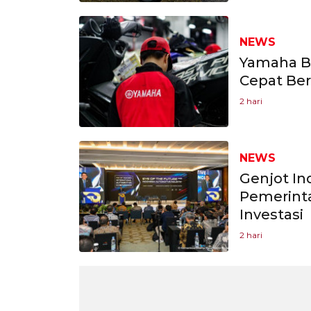
NEWS
Yamaha Bo
Cepat Ber
2 hari
NEWS
Genjot In
Pemerint
Investasi
2 hari