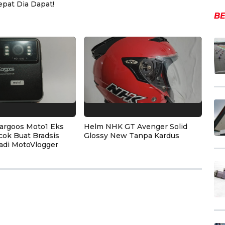
epat Dia Dapat!
BE
argoos Moto1 Eks
Helm NHK GT Avenger Solid
cok Buat Bradsis
Glossy New Tanpa Kardus
adi MotoVlogger