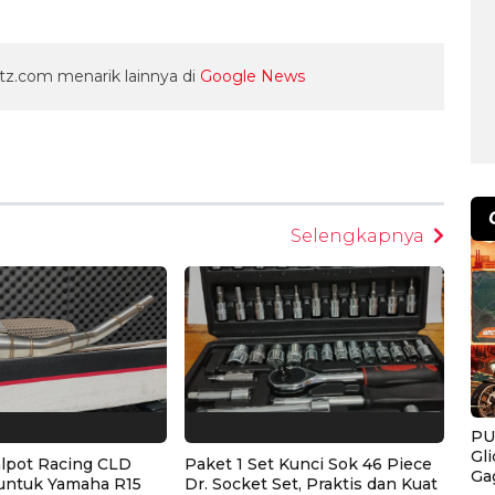
z.com menarik lainnya di
Google News
egram
Selengkapnya
PU
Gl
alpot Racing CLD
Paket 1 Set Kunci Sok 46 Piece
Ga
untuk Yamaha R15
Dr. Socket Set, Praktis dan Kuat