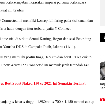
pun berkesempatan merasakan impresi pertama berkendara
at ini, bradsis.
onnected ini memiliki konsep full faring pada sisi kanan dan
rta hadir dengan fitur terbaru, yaitu Y-Connect.
i time trial di sirkuit Sentul Karting, Bogor dan sesi Eco riding
uju Yamaha DDS di Cempaka Putih, Jakarta (11/11).
m ME yang memiliki postur tinggi 165 cm dan berat 100kg cukup
 All new Aerox 155 Connected ini memilik jarak terendah 143
Best Sport Naked 150 cc 2021 Ini Semakin Terlihat
Ka
Ja
BE
panjang x lebar x tinggi : 1.980mm x 700 x 1.150 mm ini cukup