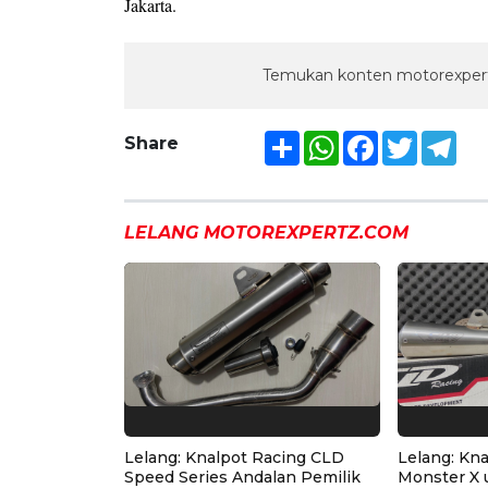
Jakarta.
Temukan konten motorexpert
Share
WhatsApp
Facebook
Twitter
Tel
Share
LELANG MOTOREXPERTZ.COM
Lelang: Knalpot Racing CLD
Lelang: Kn
Speed Series Andalan Pemilik
Monster X 