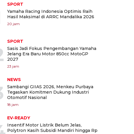
SPORT
1
Yamaha Racing Indonesia Optimis Raih
Hasil Maksimal di ARRC Mandalika 2026
20 jam
SPORT
2
Sasis Jadi Fokus Pengembangan Yamaha
Jelang Era Baru Motor 850cc MotoGP
2027
23 jam
NEWS
3
Sambangi GIIAS 2026, Menkeu Purbaya
Tegaskan Komitmen Dukung Industri
Otomotif Nasional
18 jam
EV-READY
4
Insentif Motor Listrik Belum Jelas,
Polytron Kasih Subsidi Mandiri hingga Rp