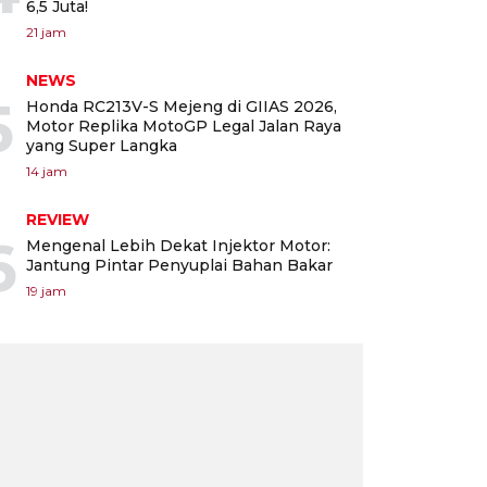
6,5 Juta!
21 jam
NEWS
5
Honda RC213V-S Mejeng di GIIAS 2026,
Motor Replika MotoGP Legal Jalan Raya
yang Super Langka
14 jam
REVIEW
6
Mengenal Lebih Dekat Injektor Motor:
Jantung Pintar Penyuplai Bahan Bakar
19 jam