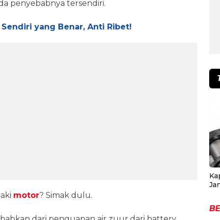
da penyebabnya tersendiri.
Sendiri yang Benar, Anti Ribet!
Ka
Ja
 aki
motor
? Simak dulu.
BE
babkan dari penguapan air zuur dari battery,