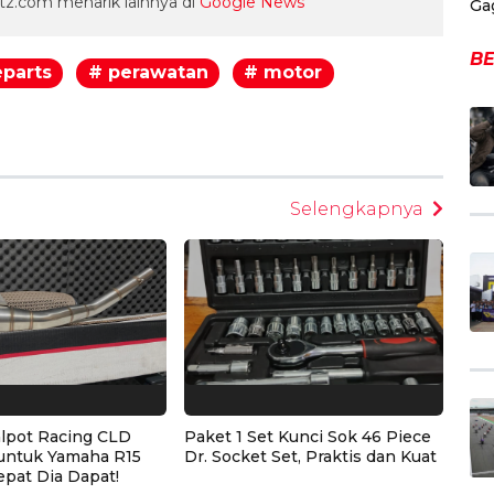
z.com menarik lainnya di
Google News
Ga
BE
eparts
# perawatan
# motor
egram
Selengkapnya
alpot Racing CLD
Paket 1 Set Kunci Sok 46 Piece
untuk Yamaha R15
Dr. Socket Set, Praktis dan Kuat
epat Dia Dapat!