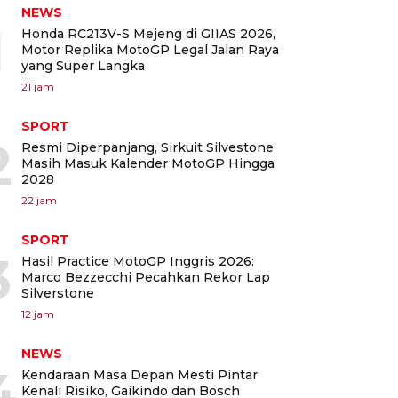
NEWS
1
Honda RC213V-S Mejeng di GIIAS 2026,
Motor Replika MotoGP Legal Jalan Raya
yang Super Langka
21 jam
SPORT
2
Resmi Diperpanjang, Sirkuit Silvestone
Masih Masuk Kalender MotoGP Hingga
2028
22 jam
SPORT
3
Hasil Practice MotoGP Inggris 2026:
Marco Bezzecchi Pecahkan Rekor Lap
Silverstone
12 jam
NEWS
4
Kendaraan Masa Depan Mesti Pintar
Kenali Risiko, Gaikindo dan Bosch