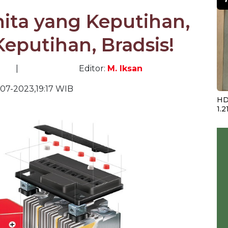
ta yang Keputihan,
Keputihan, Bradsis!
|
Editor:
M. Iksan
-07-2023,19:17 WIB
HD
1.2