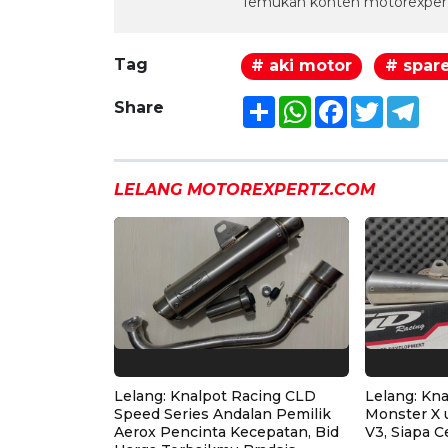
Temukan konten motorexpert
Tag
# aki motor
# spar
Share
WhatsApp
Facebook
Twitter
Tel
Share
LELANG MOTOREXPERTZ.COM
Lelang: Knalpot Racing CLD
Lelang: Kn
Speed Series Andalan Pemilik
Monster X 
Aerox Pencinta Kecepatan, Bid
V3, Siapa C