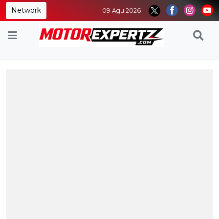
Network
09 Agu 2026