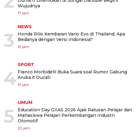
2
Dunia II Ditemukan di Sungai Danube! Begini
Wujudnya
17 jam
NEWS
3
Honda Rilis Kembaran Vario Evo di Thailand, Apa
Bedanya dengan Versi Indonesia?
13 jam
SPORT
4
Franco Morbidelli Buka Suara soal Rumor Gabung
Aruba.it Ducati
19 jam
UMUM
5
Education Day GIIAS 2026 Ajak Ratusan Pelajar dan
Mahasiswa Pelajari Perkembangan Industri
Otomotif
22 jam