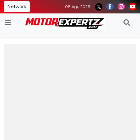
Network
08 Agu 2026