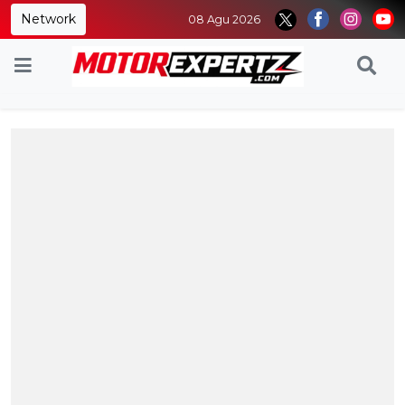
Network
08 Agu 2026