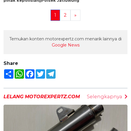
pihak kepolisian||Polsek Jatiuwung
1
2
»
Temukan konten motorexpertz.com menarik lainnya di
Google News
Share
Share
WhatsApp
Facebook
Twitter
Telegram
LELANG MOTOREXPERTZ.COM
Selengkapnya