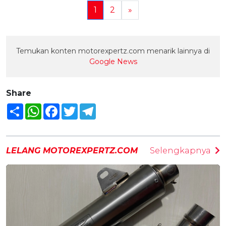
1
2
»
Temukan konten motorexpertz.com menarik lainnya di
Google News
Share
Share
WhatsApp
Facebook
Twitter
Telegram
LELANG MOTOREXPERTZ.COM
Selengkapnya