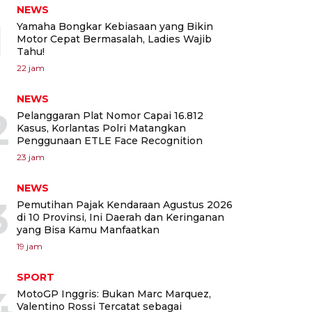
NEWS
1
Yamaha Bongkar Kebiasaan yang Bikin
Motor Cepat Bermasalah, Ladies Wajib
Tahu!
22 jam
NEWS
2
Pelanggaran Plat Nomor Capai 16.812
Kasus, Korlantas Polri Matangkan
Penggunaan ETLE Face Recognition
23 jam
NEWS
3
Pemutihan Pajak Kendaraan Agustus 2026
di 10 Provinsi, Ini Daerah dan Keringanan
yang Bisa Kamu Manfaatkan
19 jam
SPORT
4
MotoGP Inggris: Bukan Marc Marquez,
Valentino Rossi Tercatat sebagai