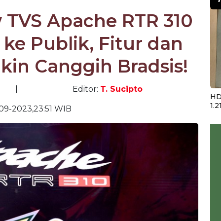
w TVS Apache RTR 310
ke Publik, Fitur dan
kin Canggih Bradsis!
|
Editor:
T. Sucipto
HD
1.2
09-2023,23:51 WIB