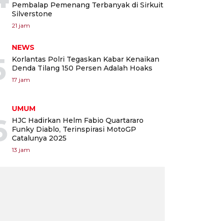
Pembalap Pemenang Terbanyak di Sirkuit
Silverstone
21 jam
NEWS
5
Korlantas Polri Tegaskan Kabar Kenaikan
Denda Tilang 150 Persen Adalah Hoaks
17 jam
UMUM
6
HJC Hadirkan Helm Fabio Quartararo
Funky Diablo, Terinspirasi MotoGP
Catalunya 2025
13 jam