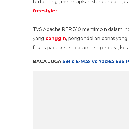
tertandingi, menetapkan standar baru,
freestyler
.
TVS Apache RTR 310 memimpin dalam inova
yang
canggih
, pengendalian panas yang 
fokus pada keterlibatan pengendara, ke
BACA JUGA:
Selis E-Max vs Yadea E8S P