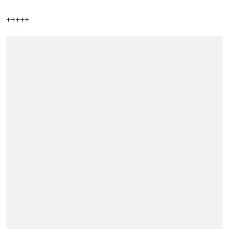
+++++