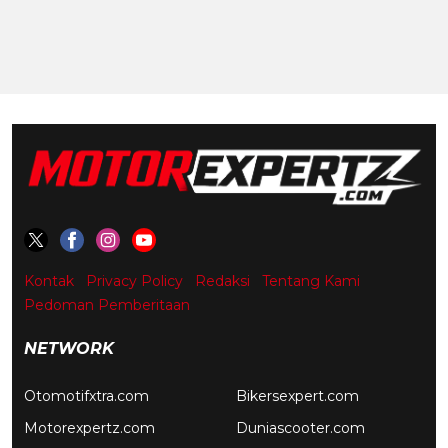
Kontak
Privacy Policy
Redaksi
Tentang Kami
Pedoman Pemberitaan
NETWORK
Otomotifxtra.com
Bikersexpert.com
Motorexpertz.com
Duniascooter.com