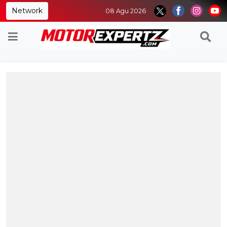
Network
08 Agu 2026