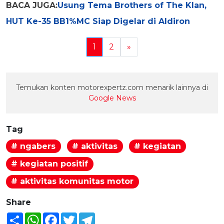
BACA JUGA:
Usung Tema Brothers of The Klan,
HUT Ke-35 BB1%MC Siap Digelar di Aldiron
1
2
»
Temukan konten motorexpertz.com menarik lainnya di
Google News
Tag
# ngabers
# aktivitas
# kegiatan
# kegiatan positif
# aktivitas komunitas motor
Share
Share
WhatsApp
Facebook
Twitter
Telegram