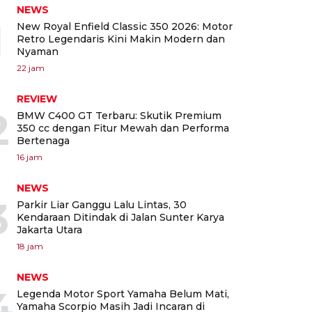
NEWS
1
New Royal Enfield Classic 350 2026: Motor
Retro Legendaris Kini Makin Modern dan
Nyaman
22 jam
REVIEW
2
BMW C400 GT Terbaru: Skutik Premium
350 cc dengan Fitur Mewah dan Performa
Bertenaga
16 jam
NEWS
3
Parkir Liar Ganggu Lalu Lintas, 30
Kendaraan Ditindak di Jalan Sunter Karya
Jakarta Utara
18 jam
NEWS
4
Legenda Motor Sport Yamaha Belum Mati,
Yamaha Scorpio Masih Jadi Incaran di