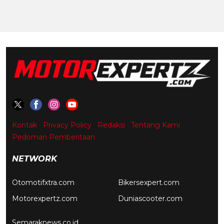
Kontak
Privacy Policy
Redaksi
Tentang Kami
Pedoman Pemberitaan
NETWORK
Otomotifxtra.com
Bikersexpert.com
Motorexpertz.com
Duniascooter.com
Semaraknews.co.id