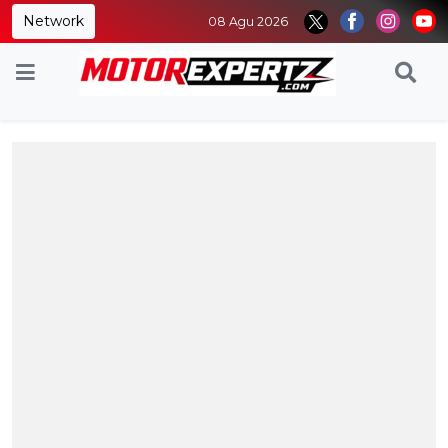
Network
08 Agu 2026