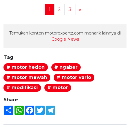
1
2
3
»
Temukan konten motorexpertz.com menarik lainnya di
Google News
Tag
# motor hedon
# ngaber
# motor mewah
# motor vario
# modifikasi
# motor
Share
Share
WhatsApp
Facebook
Twitter
Telegram