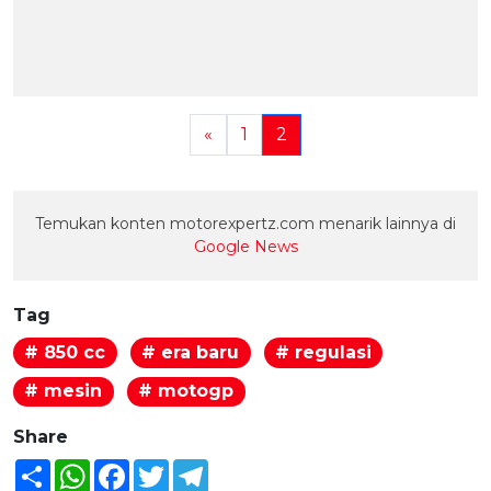
«
1
2
Temukan konten motorexpertz.com menarik lainnya di
Google News
Tag
# 850 cc
# era baru
# regulasi
# mesin
# motogp
Share
Share
WhatsApp
Facebook
Twitter
Telegram