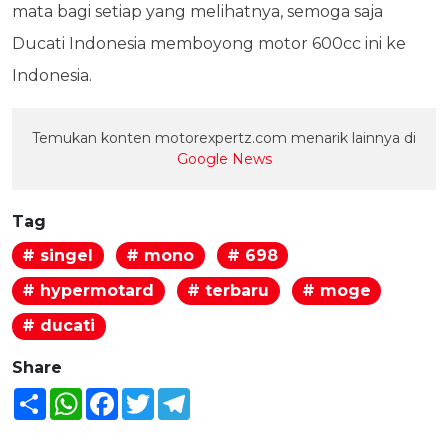
mata bagi setiap yang melihatnya, semoga saja
Ducati Indonesia memboyong motor 600cc ini ke
Indonesia.
Temukan konten motorexpertz.com menarik lainnya di
Google News
Tag
# singel
# mono
# 698
# hypermotard
# terbaru
# moge
# ducati
Share
Share
WhatsApp
Facebook
Twitter
Telegram