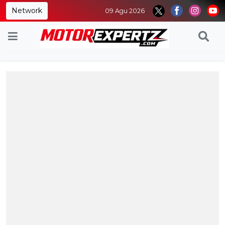
Network
09 Agu 2026