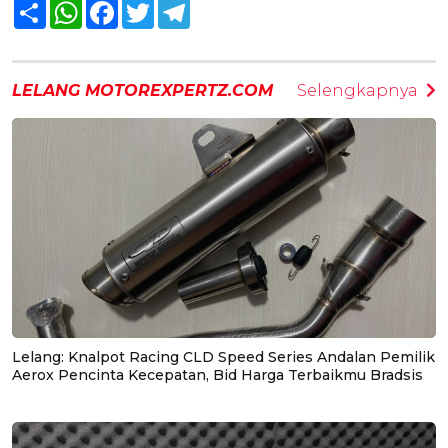
Share
WhatsApp
Facebook
Twitter
Telegram
LELANG MOTOREXPERTZ.COM
Selengkapnya
Lelang: Knalpot Racing CLD Speed Series Andalan Pemilik
Aerox Pencinta Kecepatan, Bid Harga Terbaikmu Bradsis