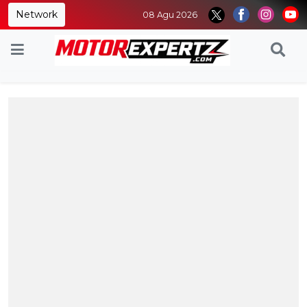
Network
08 Agu 2026