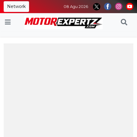
Network
08 Agu 2026