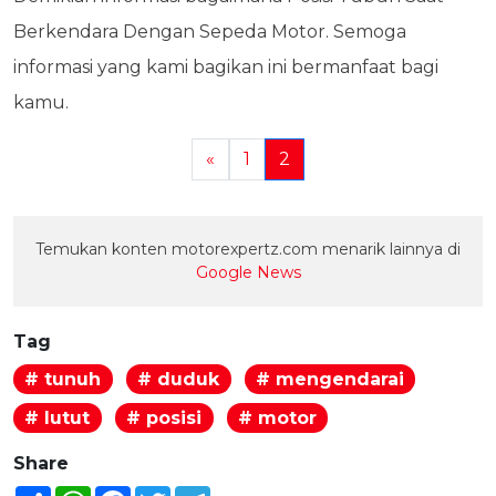
Berkendara Dengan Sepeda Motor. Semoga
informasi yang kami bagikan ini bermanfaat bagi
kamu.
«
1
2
Temukan konten motorexpertz.com menarik lainnya di
Google News
Tag
# tunuh
# duduk
# mengendarai
# lutut
# posisi
# motor
Share
Share
WhatsApp
Facebook
Twitter
Telegram