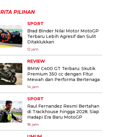
RITA PILIHAN
SPORT
Brad Binder Nilai Motor MotoGP
Terbaru Lebih Agresif dan Sulit
Ditaklukkan
12 jam
REVIEW
BMW C400 GT Terbaru: Skutik
Premium 350 cc dengan Fitur
Mewah dan Performa Bertenaga
14 jam
SPORT
Raul Fernandez Resmi Bertahan
di Trackhouse hingga 2028, Siap
Hadapi Era Baru MotoGP
18 jam
UMUM