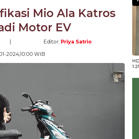
ikasi Mio Ala Katros
adi Motor EV
|
Editor:
Priya Satrio
01-2024,10:00 WIB
HD
1.2