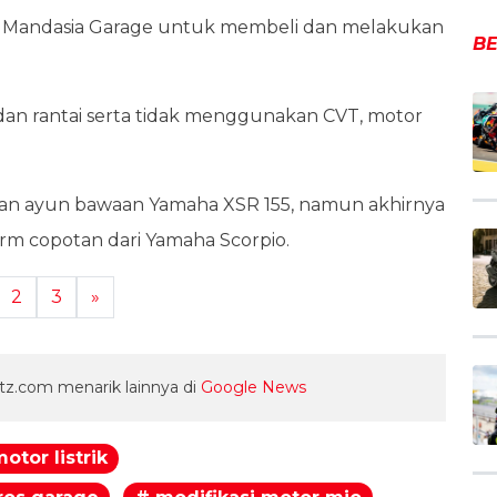
ri Mandasia Garage untuk membeli dan melakukan
BE
an rantai serta tidak menggunakan CVT, motor
an ayun bawaan Yamaha XSR 155, namun akhirnya
 copotan dari Yamaha Scorpio.
2
3
»
z.com menarik lainnya di
Google News
otor listrik