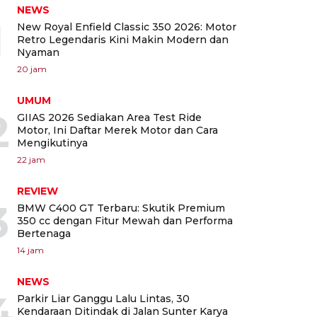
NEWS
1
New Royal Enfield Classic 350 2026: Motor
Retro Legendaris Kini Makin Modern dan
Nyaman
20 jam
UMUM
2
GIIAS 2026 Sediakan Area Test Ride
Motor, Ini Daftar Merek Motor dan Cara
Mengikutinya
22 jam
REVIEW
3
BMW C400 GT Terbaru: Skutik Premium
350 cc dengan Fitur Mewah dan Performa
Bertenaga
14 jam
NEWS
4
Parkir Liar Ganggu Lalu Lintas, 30
Kendaraan Ditindak di Jalan Sunter Karya