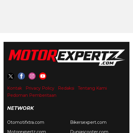
Kontak
Privacy Policy
Redaksi
Tentang Kami
Pedoman Pemberitaan
NETWORK
Otomotifxtra.com
Bikersexpert.com
Motorexpertz.com
Duniascooter.com