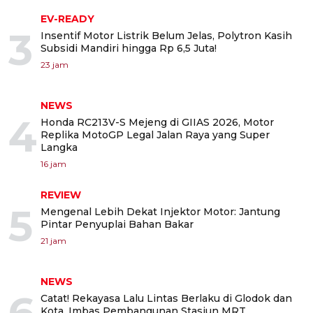
EV-READY
3
Insentif Motor Listrik Belum Jelas, Polytron Kasih
Subsidi Mandiri hingga Rp 6,5 Juta!
23 jam
NEWS
4
Honda RC213V-S Mejeng di GIIAS 2026, Motor
Replika MotoGP Legal Jalan Raya yang Super
Langka
16 jam
REVIEW
5
Mengenal Lebih Dekat Injektor Motor: Jantung
Pintar Penyuplai Bahan Bakar
21 jam
NEWS
6
Catat! Rekayasa Lalu Lintas Berlaku di Glodok dan
Kota, Imbas Pembangunan Stasiun MRT