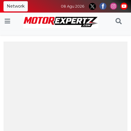
Network
08 Agu 2026