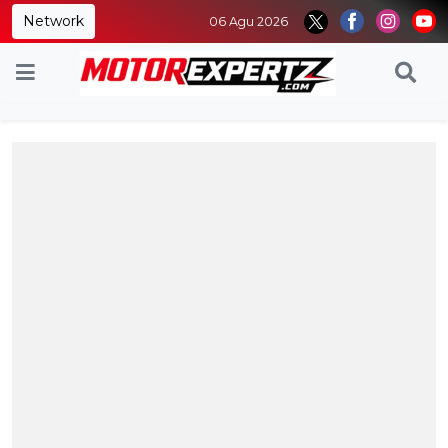
Network
06 Agu 2026