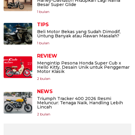
Harley-Davidson Hidupkan Lagi Nama
Besar Super Glide
1 bulan
TIPS
Beli Motor Bekas yang Sudah Dimodif,
Untung Banyak atau Rawan Masalah?
1 bulan
REVIEW
Mengintip Pesona Honda Super Cub x
Hello Kitty, Desain Unik untuk Penggemar
Motor Klasik
2 bulan
NEWS
Triumph Tracker 400 2026 Resmi
Meluncur: Tenaga Naik, Handling Lebih
Lincah
2 bulan