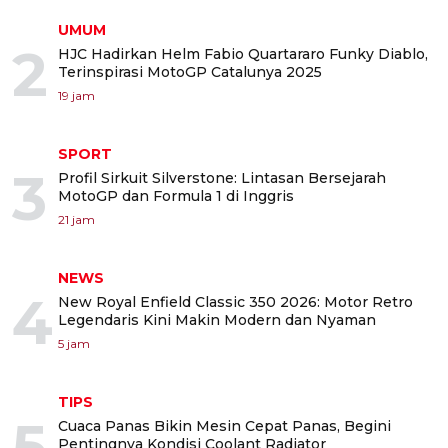
UMUM
2
HJC Hadirkan Helm Fabio Quartararo Funky Diablo,
Terinspirasi MotoGP Catalunya 2025
19 jam
SPORT
3
Profil Sirkuit Silverstone: Lintasan Bersejarah
MotoGP dan Formula 1 di Inggris
21 jam
NEWS
4
New Royal Enfield Classic 350 2026: Motor Retro
Legendaris Kini Makin Modern dan Nyaman
5 jam
TIPS
5
Cuaca Panas Bikin Mesin Cepat Panas, Begini
Pentingnya Kondisi Coolant Radiator