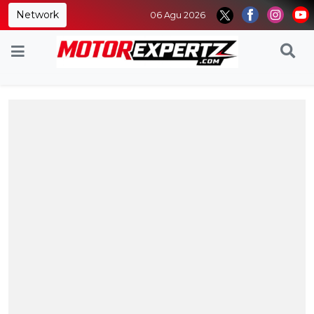
Network
06 Agu 2026