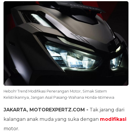
Heboh! Trend Modifikasi Penerangan Motor, Simak Sistem
Kelistrikannya, Jangan Asal Pasang-Wahana Honda-Istimewa
JAKARTA, MOTOREXPERTZ.COM -
Tak jarang dari
kalangan anak muda yang suka dengan
modifikasi
motor.