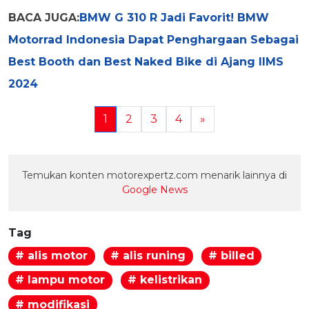
BACA JUGA:
BMW G 310 R Jadi Favorit! BMW
Motorrad Indonesia Dapat Penghargaan Sebagai
Best Booth dan Best Naked Bike di Ajang IIMS
2024
1
2
3
4
»
Temukan konten motorexpertz.com menarik lainnya di
Google News
Tag
# alis motor
# alis runing
# billed
# lampu motor
# kelistrikan
# modifikasi