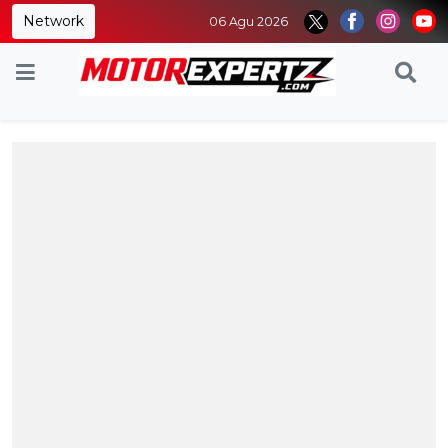
Network
06 Agu 2026