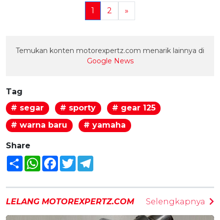
1
2
»
Temukan konten motorexpertz.com menarik lainnya di
Google News
Tag
# segar
# sporty
# gear 125
# warna baru
# yamaha
Share
Share
WhatsApp
Facebook
Twitter
Telegram
LELANG MOTOREXPERTZ.COM
Selengkapnya