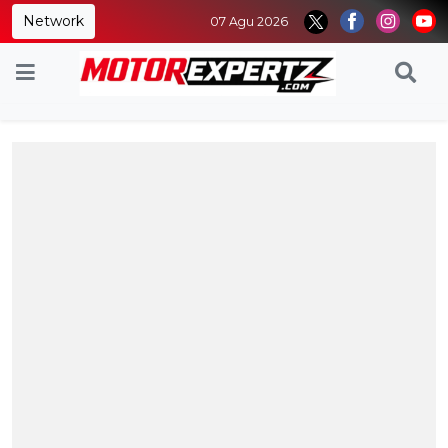
Network
07 Agu 2026