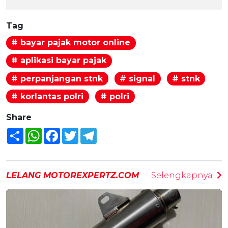
Tag
# bayar pajak motor online
# aplikasi bayar pajak
# perpanjangan stnk
# signal
# stnk
# korlantas polri
# polri
Share
Share
WhatsApp
Facebook
Twitter
Telegram
LELANG MOTOREXPERTZ.COM
Selengkapnya