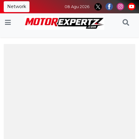
Network
08 Agu 2026