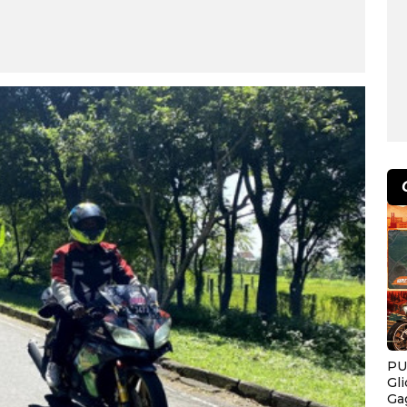
PU
Gl
Ga