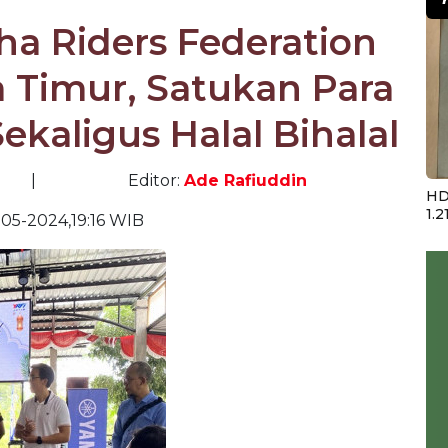
a Riders Federation
a Timur, Satukan Para
kaligus Halal Bihalal
|
Editor:
Ade Rafiuddin
HD
1.2
-05-2024,19:16 WIB