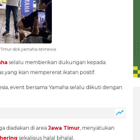
wa Timur-dok yamaha-Istimewa
aha
selalu memberikan dukungan kepada
s yang kian mempererat ikatan positif.
esia, event bersama Yamaha selalu diikuti dengan
ga diadakan di area
Jawa Timur
, menyatukan
hering
sekaligus halal bihalal.