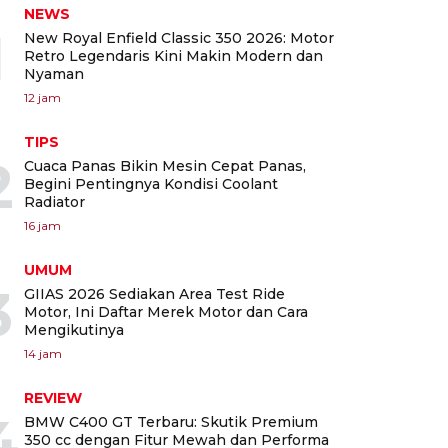
NEWS
1
New Royal Enfield Classic 350 2026: Motor
Retro Legendaris Kini Makin Modern dan
Nyaman
12 jam
TIPS
2
Cuaca Panas Bikin Mesin Cepat Panas,
Begini Pentingnya Kondisi Coolant
Radiator
16 jam
UMUM
3
GIIAS 2026 Sediakan Area Test Ride
Motor, Ini Daftar Merek Motor dan Cara
Mengikutinya
14 jam
REVIEW
4
BMW C400 GT Terbaru: Skutik Premium
350 cc dengan Fitur Mewah dan Performa