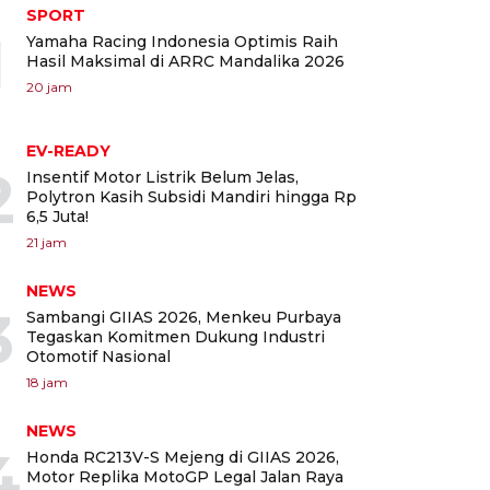
SPORT
1
Yamaha Racing Indonesia Optimis Raih
Hasil Maksimal di ARRC Mandalika 2026
20 jam
EV-READY
2
Insentif Motor Listrik Belum Jelas,
Polytron Kasih Subsidi Mandiri hingga Rp
6,5 Juta!
21 jam
NEWS
3
Sambangi GIIAS 2026, Menkeu Purbaya
Tegaskan Komitmen Dukung Industri
Otomotif Nasional
18 jam
NEWS
4
Honda RC213V-S Mejeng di GIIAS 2026,
Motor Replika MotoGP Legal Jalan Raya