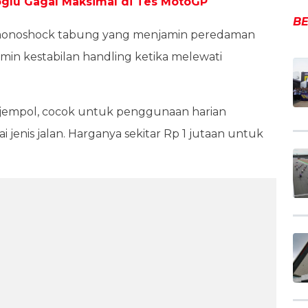
ioglu Gagal Maksimal di Tes MotoGP
BE
nis monoshock tabung yang menjamin peredaman
min kestabilan handling ketika melewati
gi jempol, cocok untuk penggunaan harian
enis jalan. Harganya sekitar Rp 1 jutaan untuk