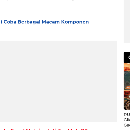
ji Coba Berbagai Macam Komponen
PU
Gl
Ga