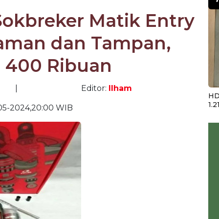
okbreker Matik Entry
yaman dan Tampan,
p 400 Ribuan
|
Editor:
Ilham
HD
1.2
05-2024,20:00 WIB