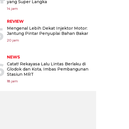
yang Super Langka
14 jam
REVIEW
5
Mengenal Lebih Dekat Injektor Motor:
Jantung Pintar Penyuplai Bahan Bakar
20 jam
NEWS
6
Catat! Rekayasa Lalu Lintas Berlaku di
Glodok dan Kota, Imbas Pembangunan
Stasiun MRT
18 jam