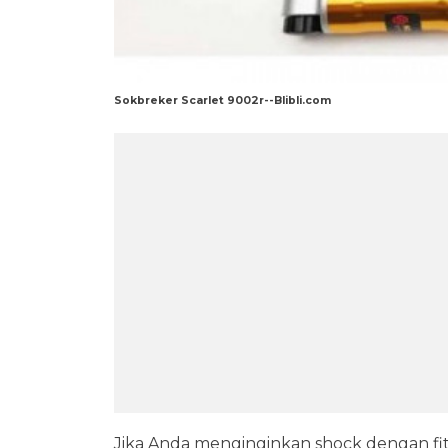
Sokbreker Scarlet 9002r--Blibli.com
Jika Anda menginginkan shock dengan fit