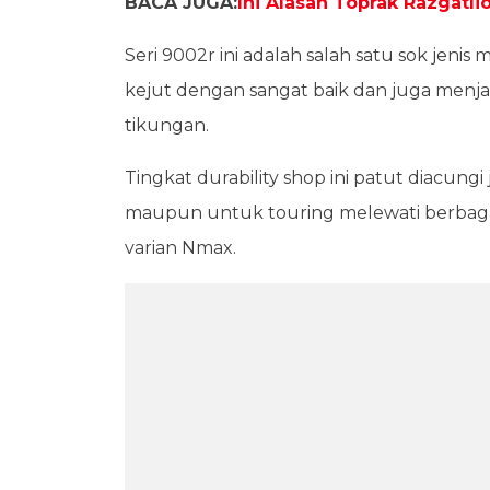
BACA JUGA:
Ini Alasan Toprak Razgatl
Seri 9002r ini adalah salah satu sok je
kejut dengan sangat baik dan juga menja
tikungan.
Tingkat durability shop ini patut diacun
maupun untuk touring melewati berbagai j
varian Nmax.