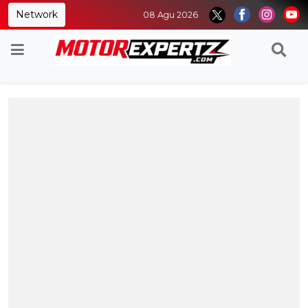
Network
08 Agu 2026